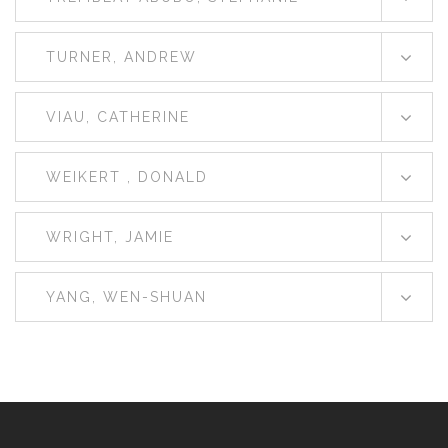
TURNER, ANDREW
VIAU, CATHERINE
WEIKERT , DONALD
WRIGHT, JAMIE
YANG, WEN-SHUAN