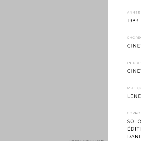
ANNÉE 
1983
CHORÉ
GINE
INTERP
GINE
MUSIQU
LENE
COPRO
SOLO
ÉDIT
DANI