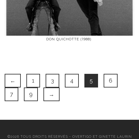
DON QUICHOTTE (1988)
←
1
3
4
5
6
7
9
→
©2026 TOUS DROITS RÉSERVÉS - OVERTIGO ET GINETTE LAURIN